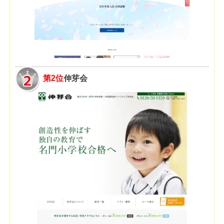
第2位
伸芽会