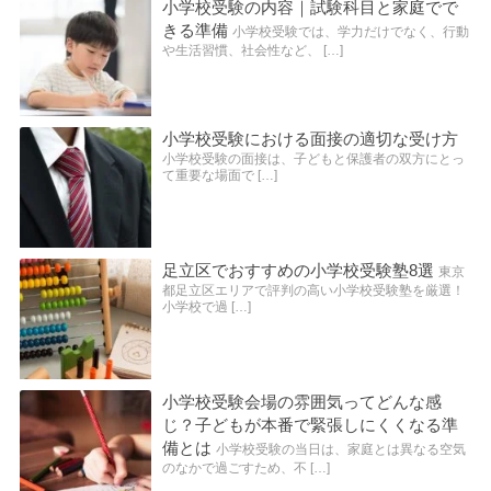
小学校受験の内容｜試験科目と家庭でで
きる準備
小学校受験では、学力だけでなく、行動
や生活習慣、社会性など、 […]
小学校受験における面接の適切な受け方
小学校受験の面接は、子どもと保護者の双方にとっ
て重要な場面で […]
足立区でおすすめの小学校受験塾8選
東京
都足立区エリアで評判の高い小学校受験塾を厳選！
小学校で過 […]
小学校受験会場の雰囲気ってどんな感
じ？子どもが本番で緊張しにくくなる準
備とは
小学校受験の当日は、家庭とは異なる空気
のなかで過ごすため、不 […]