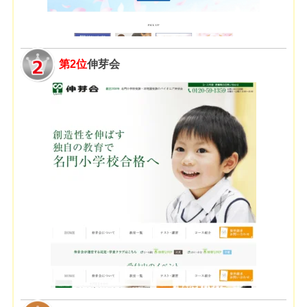
第2位
伸芽会