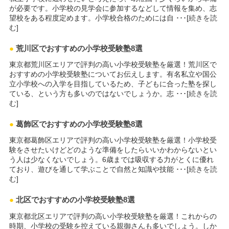
が必要です。小学校の見学会に参加するなどして情報を集め、志
望校をある程度定めます。小学校合格のためには自 ･･･[
続きを読
む
]
●
荒川区でおすすめの小学校受験塾8選
東京都荒川区エリアで評判の高い小学校受験塾を厳選！荒川区で
おすすめの小学校受験塾についてお伝えします。有名私立や国公
立小学校への入学を目指しているため、子どもに合った塾を探し
ている、という方も多いのではないでしょうか。志 ･･･[
続きを読
む
]
●
葛飾区でおすすめの小学校受験塾8選
東京都葛飾区エリアで評判の高い小学校受験塾を厳選！小学校受
験をさせたいけどどのような準備をしたらいいかわからないとい
う人は少なくないでしょう。6歳までは吸収する力がとくに優れ
ており、遊びを通して学ぶことで自然と知識や技能 ･･･[
続きを読
む
]
●
北区でおすすめの小学校受験塾8選
東京都北区エリアで評判の高い小学校受験塾を厳選！これからの
時期、小学校の受験を控えている親御さんも多いでしょう。しか