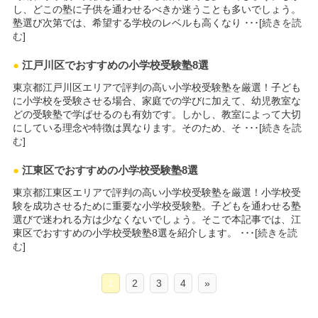
し、どこの塾に子供を通わせるべきか迷うことも多いでしょう。
塾選び次第では、希望する学校のレベルも高くなり ･･･[
続きを読
む
]
●
江戸川区でおすすめの小学校受験塾8選
東京都江戸川区エリアで評判の高い小学校受験塾を厳選！子ども
に小学校を受験させる場合、家庭での学びに加えて、幼児教室な
どの受験塾で学ばせるのも有効です。しかし、教室によって大切
にしている理念や特徴は異なります。そのため、そ ･･･[
続きを読
む
]
●
江東区でおすすめの小学校受験塾8選
東京都江東区エリアで評判の高い小学校受験塾を厳選！小学校受
験を成功させるために重要な小学校受験塾。子どもを通わせる塾
選びで迷われる方は少なくないでしょう。そこで本記事では、江
東区でおすすめの小学校受験塾8選を紹介します。 ･･･[
続きを読
む
]
1
2
3
4
»