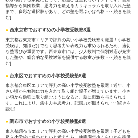
指導から集団授業、思考力を鍛えるカリキュラムを取り入れた塾
まで、多彩な選択肢があり、どの塾を選ぶかは合格 ･･･[
続きを読
む
]
●
西東京市でおすすめの小学校受験塾8選
東京都西東京市エリアで評判の高い小学校受験塾を厳選！小学校
受験は、知識だけでなく思考力や表現力も求められるため、適切
な塾選びが重要です。西東京市には、少人数制で個別対応が充実
した塾や、総合的な受験対策を提供する教室が多数 ･･･[
続きを読
む
]
●
台東区でおすすめの小学校受験塾8選
東京都台東区エリアで評判の高い小学校受験塾を厳選！近年、小
さい頃から勉強に力を入れて取り組む親子が増えています。小さ
い頃から勉強に取り組むようになると、脳に刺激を与えられま
す。これにより、集中力や思考力、記憶力が鍛えられ ･･･[
続きを
読む
]
●
調布市でおすすめの小学校受験塾8選
東京都調布市エリアで評判の高い小学校受験塾を厳選！子どもを
私立小学校に通わせたいと考えたら、幼稚園年少くらいから準備