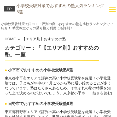
小学校受験対策でおすすめの塾人気ランキング
PR
5選！
小学校受験対策で口コミ・評判の良いおすすめの塾を比較ランキングでご
紹介！ 幼児教室からの乗り換え利用にも評判！
HOME
» 【エリア別】おすすめの塾
カテゴリー：「【エリア別】おすすめの
塾」一覧
●
小平市でおすすめの小学校受験塾8選
東京都小平市エリアで評判の高い小学校受験塾を厳選！小学校受
験では、子どもが年中の11月ごろから塾に通い始めることが多く
なっています。塾はたくさんあるため、それぞれの塾の特徴を知
った上で決めるのがよいでしょう。東京都小平市 ･･･[
続きを読む
]
●
日野市でおすすめの小学校受験塾8選
東京都日野市エリアで評判の高い小学校受験塾を厳選！小学校受
験を検討する家庭にとって、塾選びは重要なポイントです。個別